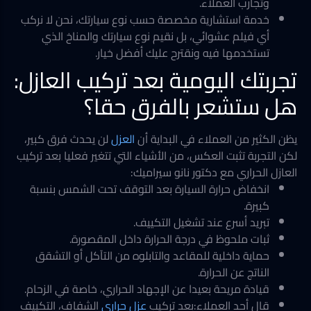
وتجارب العملاء.
خدمة استشارية مخصصة حسب نوع سيارتك، نحن لا نركب
أي فيلم عشوائي، بل نقيم نوع سيارتك والمناخ الذي
تستخدمها فيه ونقترح عليك أفضل خيار.
تجربتك اليومية بعد تركيب العازل:
هل ستشعر بالفرق حقا؟
يظن الكثير من العملاء في البداية أن
العزل
لن يحدث فرق كبير،
لكن التجربة تثبت العكس، من الأشياء التي تتغير فعليا بعد تركيب
العازل الحراري مع دكتور نانو سيراميك:
انخفاض حرارة السيارة بعد التوقف تحت الشمس بنسبة
كبيرة.
تبريد أسرع عند تشغيل التكييف.
ثبات ملحوظ في درجة الحرارة داخل المقصورة.
حماية داخلية للمقاعد والتابلوه من التآكل أو التشقق
الناتج عن الحرارة.
قيادة مريحة بعيدا عن الإجهاد الحراري، خاصة في الزحام.
قال أحد العملاء:بعد تركيب
عزل حراري
الشفاف، التكييف