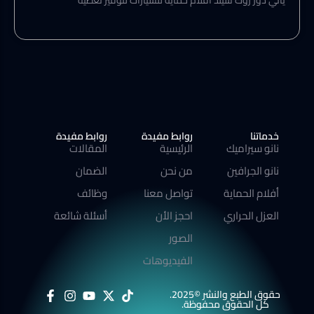
يأتي دور روك شيلد افلام حماية للسيارات لتوفير تغطية
خدماتنا
روابط مفيدة
روابط مفيدة
نانو سيراميك
الرئيسية
المقالات
نانو الجرافين
من نحن
الضمان
أفلام الحماية
تواصل معنا
وظائف
العزل الحراري
احجز الأن
أسئلة شائعة
الصور
الفيديوهات
حقوق الطبع والنشر ©2025.
كل الحقوق محفوظة.