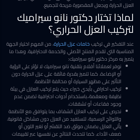
العزل الحرارة ويجعل المقصورة مريحة للجميع.
لماذا تختار دكتور نانو سيراميك
لتركيب العزل الحراري؟
عند التفكير في تركيب
خامات عزل الحرارة
، من المهم اختيار الجهة
المناسبة التي تقدم المنتج الأصلي والخدمة الاحترافية. وهذا ما
يتميز به مركز دكتور نانو سيراميك:
نوفر لعملائنا أفلام بتقنية نانو سيراميك لا تؤثر على الرؤية
أو الإضاءة. كما تتميز بقدرة فائقة على عزل الحرارة دون
التأثير على مظهر السيارة أو مخالفة الأنظمة.
تركيب احترافي بأيدي خبراء حيث يتم تركيب العازل في بيئة
نظيفة ومعقمة،.باستخدام أدوات احترافية تضمن عدم
وجود فقاعات أو تشققات.
نحرص على تركيب العازل الشفاف بما يتوافق مع الأنظمة
واللوائح الرسمية، لتستفيد من العزل دون مشاكل قانونية.
يأتي العازل بضمان موثق ضد التقشر أو تغير اللون أو
ضعف الأداء. كما تتحدث النتائج عن نفسها عبر تقييمات