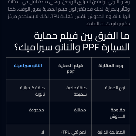
وهو البولي أوليفين الحراري الهجين. وهي مادة أقل في المتانة
وتتأثر بالحرارة. لذلك قد يتغير لون فيلم الحماية بمرور الوقت. كما
أنها لا تقاوم الخدوش بنفس كفاءة TPU، لذلك لا يستخدم مركز
دكتور نانو هذه المادة.
ما الفرق بين فيلم حماية
السيارة PPF والنانو سيراميك؟
وجه المقارنة
فيلم الحماية
النانو سيراميك
PPF
نوع الحماية
طبقة مادية
طبقة كيميائية
سميكة
نانوية
مقاومة
ممتازة
محدودة
الخدوش
المعالجة الذاتية
نعم (في TPU)
لا