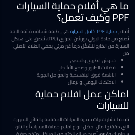
ما هي أفلام حماية السيارات
PPF وكيف تعمل؟
أفلام
حماية PPF كامل السيارة
هي طبقة شفافة فائقة الرقة
تُصنع من مادة البولي يوريثين الحراري (TPU)، تُلصق على هيكل
السيارة من الخارج لتشكّل درعاً غير مرئي يحمي الطلاء الأصلي
من:
خدوش الطريق والحصى
فضلات الطيور وصمغ الأشجار
الأشعة فوق البنفسجية والعوامل الجوية
الاحتكاك اليومي والرمال
اماكن عمل افلام حماية
للسيارات
نتيجة انتشار تقنيات حماية السيارات المختلفة والنتائج المبهرة
التي حققتها مثل افضل انواع افلام حماية السيارات أو النانو
سيراميك وغيره، أصبح هناك الكثير من المراكز المتخصصة في