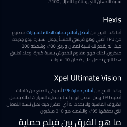
نسبة اللمعان التي يحققها لك إلى 100٪.
Hexis
أما هذا النوع من
أفضل أفلام حماية الطلاء للسيارات
مصنوع
من TPU أصلي وهو فرنسي المنشأ يجعل السيارة تبدو جديدة.
حيث أنه يقدم لك نسبة لمعان وبريق 80٪، وسُمكه 200
ميكرون. لذلك فهو مقاوم للخدوش بنسبة كبيرة، وعند تطبيق
هذا النوع تحصل على ضمان 10 سنوات.
Xpel Ultimate Vision
وهذا النوع من
أفلام حماية PPF
أمريكي الصنع من خامات
أصلية TPU ومن افضل انواع افلام حماية السيارات لذلك يتحمل
الظروف القاسية ولا يحدث به أي اصفرار حيث تصل نسبة اللمعان
التي يحققها 95٪، والسُمك هو 210 ميكرون.
ما هو الفرق بين فيلم حماية