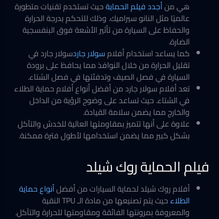
هي من
أجدد فيلم الحماية
حيث تستخدم تقنيات متطورة
عالميًا مثل النانو سيراميك. وذلك للتحكم بدرجة الحرارة
والحفاظ على السيارة من تأثير الأشعة فوق البنفسجية
الضارة.
كما يساعد استخدام أفلام
سولار جارد
سولار جارد في
تقليل الحرارة من خلال النوافذ مما يحافظ على برودة
السيارة في فصل الصيف وتدفئتها في فصل الشتاء.
تعد أفلام سولار جارد من أفضل أنواع أفلام حماية الطلاء
في الشتاء. حيث تساعد على وضوح الرؤية من الداخل
والخارج مما يضمن سلامة القيادة.
علاوة على أنها تتميز بمقاومتها العالية للخدش والتآكل
بشكل كبير مما يضمن استخدامها لأطول فترة ممكنة.
فيلم الحماية روك شيلد
أفلام روك شيلد لحماية السيارات من أفضل
أنواع حماية
الطلاء
حيث يتم تصنيعها من مادة الـ TPU النقية
والمعروفة بمرونتها الفائقة ومقاومتها للحرارة والتآكل.