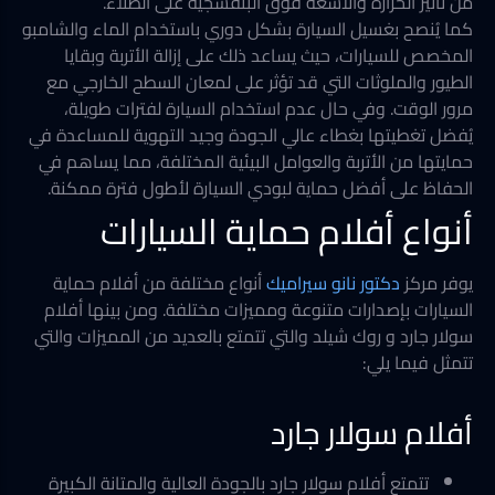
من تأثير الحرارة والأشعة فوق البنفسجية على الطلاء.
كما يُنصح بغسيل السيارة بشكل دوري باستخدام الماء والشامبو
المخصص للسيارات، حيث يساعد ذلك على إزالة الأتربة وبقايا
الطيور والملوثات التي قد تؤثر على لمعان السطح الخارجي مع
مرور الوقت. وفي حال عدم استخدام السيارة لفترات طويلة،
يُفضل تغطيتها بغطاء عالي الجودة وجيد التهوية للمساعدة في
حمايتها من الأتربة والعوامل البيئية المختلفة، مما يساهم في
الحفاظ على أفضل حماية لبودي السيارة لأطول فترة ممكنة.
أنواع أفلام حماية السيارات
يوفر مركز
دكتور نانو سيراميك
أنواع مختلفة من أفلام حماية
السيارات بإصدارات متنوعة ومميزات مختلفة. ومن بينها أفلام
سولار جارد و روك شيلد والتي تتمتع بالعديد من المميزات والتي
تتمثل فيما يلي:
أفلام سولار جارد
تتمتع أفلام سولار جارد بالجودة العالية والمتانة الكبيرة