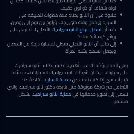
كما أن النانو الأصلي قوامه متوسط ليس كثيف. كما أن
لونه شفاف أو ذو لون خفيف.
علاوة على أن النانو يحتاج عدة خطوات لتطبيقه على
السيارة ويحتاج وقت حتى يجف يتراوح بين يوم إلى يومين.
كما أن
افضل انواع النانو سيراميك
الأصلي لا تحتوي على
روائح كيميائية نفاذة.
إلى جانب أن النانو الأصلي يعطي للسيارة درجة من اللمعان
ويجعل السطح يشبه المرآة.
وفي الختام نؤكد لك على أهمية تطبيق طلاء النانو سيراميك
على سيارتك، حيث أن شركات نانو سيراميك للسيارات تعد بمثابة
خيار أساسي إذا كنت تبحث عن
حماية السيارات
، خاصةً عند
التعامل مع شركة موثوقة مثل شركة دكتور نانو سيراميك والتي
تسعى إلى تطوير خدماتها في
حماية النانو سيراميك
بشكل
مستمر.