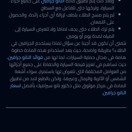
وبعد ذلك يتم تطبيق مادة
النانو جرافين
على جميع أجزاء
السيارة، وتركها حتى تتفاعل مع السطح.
ثم يتم مسح الطلاء بلطف لإزالة أي أجزاء زائدة، والحصول
على اللمعان.
يتم ترك الطلاء حتى يجف تمامًا ولا تتعرض السيارة إلى
المياه لمدة يوم أو يومين.
نتمنى أن نكون قد أجبنا عن سؤال لماذا يستخدم الجرافين في
الطلاء؟ بطريقة واضحة، حيث يعد استخدام هذه المادة خطوة
هامة في مجال حماية السيارات، لما لها من
فوائد النانو جرافين
،
حيث تساهم في تعزيز قيمة السيارة والحفاظ على جميع أجزائها
من العوامل المختلفة التي تتعرض لها باستمرار، سواء أشعة
الشمس أو الأتربة والرمال وغيرها، ولكن بالطبع لابد من تطبيق
المادة في مركز موثوق مثل دكتور نانو سيراميك بأفضل
اسعار
النانو جرافين
.