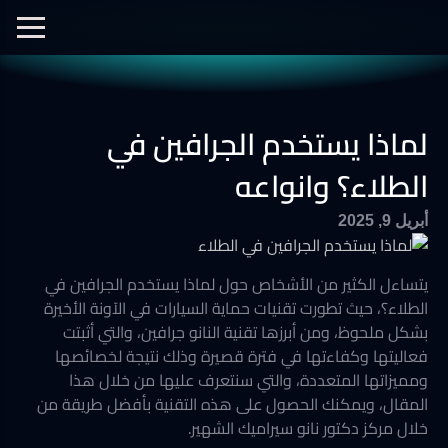
الفيديوهات
نانو سيراميك
نانو الجرافين
معرض الصور
لماذا يستخدم الجرافين في
أفلام الحماية
العزل الحراري
الطلاء؟ وانواعه
أبريل 9, 2025
يتساءل الكثير من الأشخاص حول لماذا يستخدم الجرافين في
الطلاء؟، حيث تطورت تقنيات حماية السيارات في الآونة الأخيرة
بشكل ملحوظ، ومن أبرزها تقنية النانو جرافين، والتي أثبتت
فعاليتها وكفاءتها في فترة قصيرة وذلك نتيجة لخصائصها
ومميزاتها المتعددة، والتي سنتعرف عليها من خلال هذا
المقال، ويمكنك الحصول على هذه التقنية بأفضل طريقة من
خلال مركز دكتور نانو سيراميك الشهير.