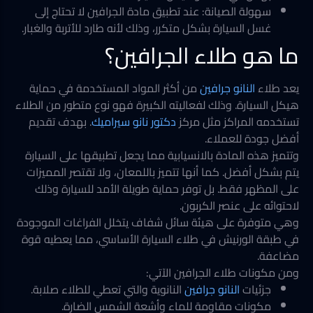
سهولة الصيانة: عند تطبيق مادة الجرافين لا تحتاج إلى
غسل السيارة بشكل متكرر، وذلك لأنه طارد للأتربة والغبار.
ما هو طلاء الجرافين؟
يعد طلاء
النانو جرافين
من أكثر المواد المستخدمة في حماية
هيكل السيارة. وذلك لفعاليته الكبيرة فهو نوع متطور من الطلاء
تستخدمه المراكز مثل مركز
دكتور نانو سيراميك
.
بهدف تقديم
أفضل جودة للعملاء.
وتتميز هذه المادة بالانسيابية مما يجعل تطبيقها على السيارة
يتم بشكل أفضل. كما أنها تتميز باللمعان، ولا تقتصر المميزات
على المظهر فقط. بل توفر حماية طويلة الأمد للسيارة وذلك
لاحتوائه على عنصر الكربون.
وهي متوفرة على هيئة سائل شفاف يتخلل الفراغات الموجودة
في طبقة الورنيش في طلاء السيارة الأساسي، مما يعطيه قوة
مضاعفة.
ومن مكونات طلاء الجرافين الآتي:
جزئيات
النانو جرافين
النانوية والتي تعطي للطلاء صلابة.
مكونات مقاومة للماء وأشعة الشمس الضارة.