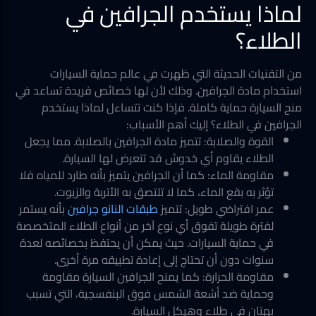
لماذا يستخدم الجرافين في
الطلاء؟
من التقنيات الحديثة التي ظهرت في عالم حماية السيارات
استخدام مادة الجرافين. وذلك لأن لها خصائص فريدة تساعد في
منح السيارة حماية كاملة. فإذا كنت تتساءل لماذا يستخدم
الجرافين في الطلاء؟ إليك أهم الأسباب:
القوة والصلابة: تتميز مادة الجرافين بالصلابة. مما يجعل
الطلاء يقاوم أي خدوش قد تتعرض لها السيارة.
مقاومة الماء: كما أن الجرافين يتميز بأنه طارد للمياه فلا
تؤثر به بقع الماء، كما لا تلتصق به الأتربة والزيوت.
عمر افتراضي طويل: تتميز
طبقات النانو جرافين
بأنه يستمر
لفترة طويلة تفوق أي نوع آخر من أنواع الطلاء المتخصصة
في حماية السيارات. حيث يمكن أن يحتفظ بخصائصه لعدة
سنوات دون أن تحتاج إلى إعادة تطبيقه مرة أخرى.
مقاومة الحرارة: كما يمنح الجرافين السيارة مقاومة
وحماية ضد أشعة الشمس فوق البنفسجية، التي تسبب
بهتان في طلاء وهيكل السيارة.