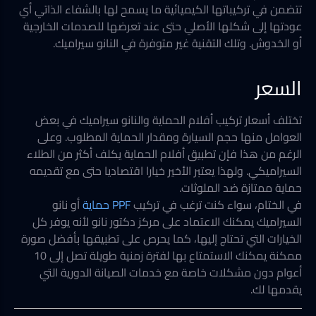
تتضمن في تركيباتها الكيميائية ما يسمح لها بالشفاء الذاتي أي
عودتها إلى شكلها الأصلي حتى عند تعرضها للصدمات الخارجية
أو الخدوش. وتلك التقنية غير متوفرة في النانو سيراميك.
السعر
تختلف أسعار تركيب أفلام الحماية والنانو سيراميك في بعض
العوامل منها حجم السيارة ومقدار الحماية المطلوب. وعلى
الرغم من هذا فإن تطبيق أفلام الحماية يكلف أكثر من الطلاء
السيراميكي. ولهذا يعتبر الأخير خيارا اقتصاديا حتى مع تقديمه
حماية ممتازة ضد الملوثات.
في الختام، سواء كنت ترغب في تركيب
PPF حماية
أو نانو
السيراميك يمكنك الاعتماد على مركز دكتور نانو لأنه يوفر كل
الخيارات التي تحتاج إليها، كما يحرص على تطبيقها بأفضل صورة
ممكنة يمكنك الاستمتاع بها لفترة زمنية طويلة تصل إلى 10
أعوام دون مشكلات خاصة مع خدمات الصيانة الدورية التي
يقدمها لك.