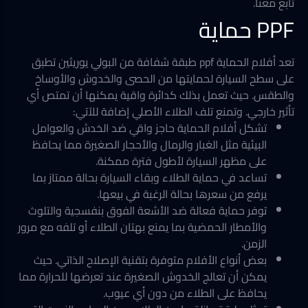
تابع معنا.
PPF حماية
تعد أفلام الحماية ppf طبقة شفافة من البولي يوريثين تطبق
على سطح السيارة لحمايتها من الحصى والخدوش والأوساخ
والطقس. حيث تعمل بذلك كدائرة واقية يمكنها أن تمتص أي
تأثير خارجي. وتمنع تلف الطلاء الأصلي إضافة للآتي:
تشكل أفلام الحماية حاجز واقي ضد الخدش والعوامل
البيئية مثل الغبار والرمال والأحجار الصغيرة مما يحافظ
على مظهر السيارة لأطول فترة ممكنة.
تساعد في حماية الطلاء وبقاء السيارة بحالة ممتاز بما
يرفع من سعرها بحالة الرغبة في بيعها.
توفر حماية فعالة ضد الأشعة الفوق بنفسجية والتلوث
والأمطار الحمضية بما يمنع بهتان الطلاء أو تلفه مع مرور
الزمن.
بعض أنواع الأفلام متوفرة بتقنية الإصلاح الذاتي. حيث
يمكن أن تعالج الخدوش الصغيرة عند تعرضها للحرارة مما
يحافظ على الطلاء من دون أي عيوب.