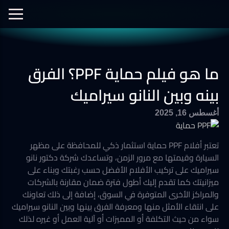
الفيديوهات
نانو سيراميك
نانو الجرافين
معرض الصور
ما هو فيلم حماية PPF؟ الفرق
أفلام الحماية
العزل الحراري
بينه وبين النانو سيراميك
أغسطس 16, 2025
تعتبر أفلام PPF حماية استثمار ذكي للمحافظة على مظهر
السيارة وقيمتها مع مرور الزمن، وتساعدك شركة دكتور نانو
سيراميك على تركيب الأفلام الأفضل حسب رغبتك وبناء على
ميزانيتك كما تقدم إليك أطول فترة ضمان مقارنة بالشركات
والمراكز الأخرى المتوفرة في السوق، إضافة إلى ذلك تعاونك
على انتقاء الأمثل منها ومعرفة الفرق بينها وبين النانو سيراميك
سواء من حيث التكلفة أو المميزات أو آلية العمل أو غيره لذلك