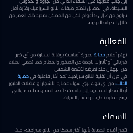
إلى جانب قدرتها على الشفاء الذاتي من الجروح والخدوش
البسيطة، في المقابل تتمتع طبقات النانو السيراميك بفترة أقل
تتراوح من 2 إلى 5 أعوام. لكن من الممكن تمديد ذلك العمر من
خلال الصيانة الدورية.
الفعالية
تهتم أفلام
حماية
بصورة أساسية بوقاية السيارة من أي ضرر
فيزيائي أو تأثيرات ناجمة عن الصخور والحطام كما تحمي الطلاء
من البهتان عند تعرضه لأشعة الشمس.
في حين أن تقنية النانو سيراميك تعد أكثر فاعلية في
حماية
الطلاء
من أي تلوث بيئي سواء عصارة الأشجار أو فضلات الطيور
أو الأمطار الحمضية. إلى جانب خصائصه المقاومة للماء والتي
تيسر عملية تنظيف وغسل السيارة.
السمك
تتميز أفلام الحماية بأنها أكثر سمكا من النانو سيراميك، حيث