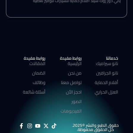
يأتي دور روك شيلد افلام حماية للسيارات لتوفير تغطية
خدماتنا
روابط مفيدة
روابط مفيدة
نانو سيراميك
الرئيسية
المقالات
نانو الجرافين
من نحن
الضمان
أفلام الحماية
تواصل معنا
وظائف
العزل الحراري
احجز الأن
أسئلة شائعة
الصور
الفيديوهات
حقوق الطبع والنشر ©2025.
كل الحقوق محفوظة.