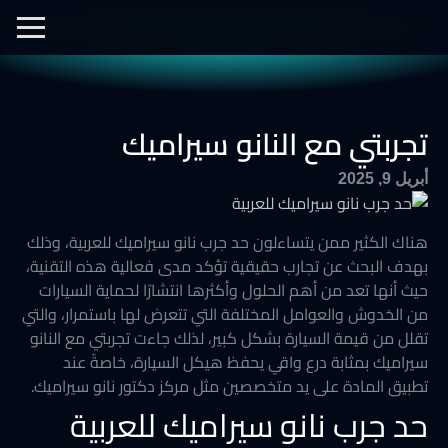
الفيديوهات
نانو سيراميك
نانو الجرافين
معرض الصور
تجربتي مع النانو سيراميك
أفلام الحماية
العزل الحراري
أبريل 9, 2025
هناك الكثير ممن يتساءلون حد جرب نانو سيراميك للعربية، وذلك
بهدف البحث عن تجارب حقيقية تؤكد مدى فعالية هذه التقنية،
حيث أنها تعد من أهم الحلول وأكثرها انتشارًا لحماية السيارات
من الخدوش والعوامل المختلفة التي تتعرض لها باستمرار، والتي
تقلل من قيمة السيارة بشكل كبير، لذلك جاءت تجربتي مع النانو
سيراميك بمثابة درع واقي يحفظ هيكل السيارة، خاصةً عند
تطبيق المادة على يد متخصصين مثل مركز دكتور نانو سيراميك.
حد جرب نانو سيراميك للعربية