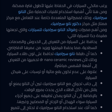
يرغب مالكي السيارات في الحفاظ عليها لأطول فترة ممكنة.
ومن هنا تأتي أهمية استخدام تقنيات الحماية مثل
النانو
سيراميك
.
وذلك لمميزاتها المتعددة خاصةً عند التعامل مع مركز
ممتاز مثل مركز
دكتور نانو سيراميك
.
ومن أهم مميزات و
فوائد النانو سيراميك للسيارات
والتي تجعلها
مفيدة جدًا للسيارة الآتي:
يحافظ على السيارة من التعرض إلى الخدوش والصدمات
السطحية، مما يحفظ قيمتها ويزيد من عمرها الافتراضي.
كما أن طبقة
نانو سيراميك
تحافظ على لون طلاء السيارة.
وذلك لأن dr nano ceramic reviews تحميها من التعرض
إلى أشعة الشمس مباشرةً.
علاوة على عدم تكون بقع مائية أو ترسبات على هيكل
السيارة.
إلى جانب تجربتي مع النانو سيراميك تبين أن النانو يمنع أو
يقلل من تآكل الطلاء الذي يحدث بمرور الوقت.
بالإضافة إلى أن النانو يمكن تطبيقه على جميع أجزاء
السيارة سواء الهيكل أو الزجاج أو المصابيح وغيرها.
كما أنك عند استخدام النانو سيراميك لا تحتاج إلى تلميع