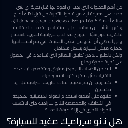
من أهم الخطوات التي يجب أن نقوم بها قبل تجربة أي شئ
جديد. هي معرفة آراء من قاموا بالتجربة من قبل لذلك أصبح
هناك أهمية كبيرة للمراجعات dr nano ceramic reviews التي
يكتبها الأشخاص باستمرار على المنتجات والخدمات المختلفة.
لذلك يتم طرح سؤال تجربتي مع النانو سيراميك للعربية باستمرار.
والإجابة هي أن النانو من أفضل التقنيات التي يتم استخدامها
لحماية هيكل السيارة بشكل متكامل.
ولكن بالطبع لابد من تطبيق النصائح التي تساعدك في الحصول
على تجربة مميزة ومنها:
لابد من الذهاب إلى مركز موثوق ومتخصص في هذه
التقنيات مثل مركز دكتور نانو سيراميك.
كما يجب أن يتم تطبيق المادة بطريقة احترافية على يد
مختصين.
علاوة على أهمية استخدام المواد الكيميائية الصحيحة
في التنظيف، والمخصصة للنانو سيراميك حتى لا تتسبب
المواد الأخرى في إزالة طبقة الحماية.
هل نانو سيراميك مفيد للسيارة؟