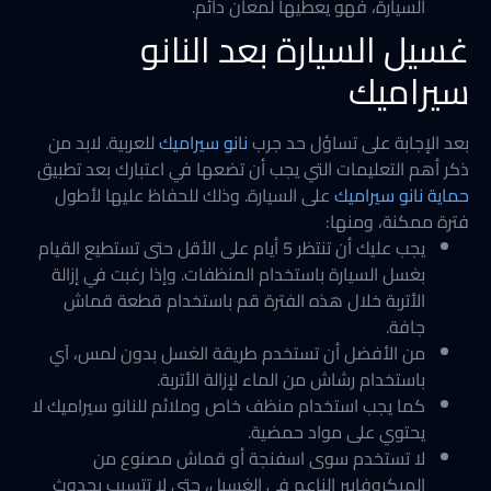
السيارة، فهو يعطيها لمعان دائم.
غسيل السيارة بعد النانو
سيراميك
بعد الإجابة على تساؤل حد جرب
نانو سيراميك
للعربية. لابد من
ذكر أهم التعليمات التي يجب أن تضعها في اعتبارك بعد تطبيق
حماية نانو سيراميك
على السيارة. وذلك للحفاظ عليها لأطول
فترة ممكنة، ومنها:
يجب عليك أن تنتظر 5 أيام على الأقل حتى تستطيع القيام
بغسل السيارة باستخدام المنظفات. وإذا رغبت في إزالة
الأتربة خلال هذه الفترة قم باستخدام قطعة قماش
جافة.
من الأفضل أن تستخدم طريقة الغسل بدون لمس، آي
باستخدام رشاش من الماء لإزالة الأتربة.
كما يجب استخدام منظف خاص وملائم للنانو سيراميك لا
يحتوي على مواد حمضية.
لا تستخدم سوى اسفنجة أو قماش مصنوع من
الميكروفايبر الناعم في الغسيل، حتى لا تتسبب بحدوث