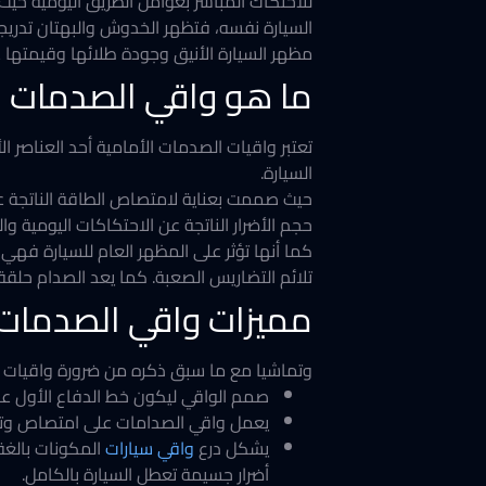
للاحتكاك المباشر بعوامل الطريق اليومية حيث ت
السيارة نفسه، فتظهر الخدوش والبهتان تدريجي
مظهر السيارة الأنيق وجودة طلائها وقيمتها ع
ما هو واقي الصدمات ا
تعتبر واقيات الصدمات الأمامية أحد العناصر 
السيارة.
حيث صممت بعناية لامتصاص الطاقة الناتجة عن
حجم الأضرار الناتجة عن الاحتكاكات اليومية وا
كما أنها تؤثر على المظهر العام للسيارة فهي
تلائم التضاريس الصعبة. كما يعد الصدام حلقة
مميزات واقي الصدمات 
وتماشيا مع ما سبق ذكره من ضرورة واقيات الص
صمم الواقي ليكون خط الدفاع الأول عن
يعمل واقي الصدامات على امتصاص وتشتيت
يشكل درع
واقي سيارات
المكونات بالغة 
أضرار جسيمة تعطل السيارة بالكامل.