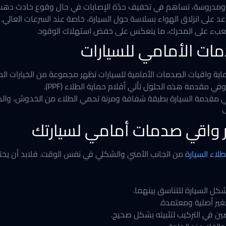
ومدروسة، تساهم في تخفيف حدّة الإصابات في حال وقوع حادث دهس، في
على انزلاق الهواء بسلاسة حول السيارة، خاصة عند السرعات العالي.
لعبء على المحرك، ما ينعكس على خفض استهلاك الوقود.
مات الأمامي للسيارات
ماية واقيات الصدمات الأمامية للسيارات تظهر مجموعة من الخيارات ال
قدمة هذه الحلول تأتي أفلام حماية الطلاء (PPF).
تغطي مقدمة السيارة بطبقة شفافة ومرنة تحمي الطلاء من الخدوش، والح
ف
يار واقي صدمات أمامي لسيارتك
لاء السيارة
من الجانب الأمني والشكلي في نفس الوقت. فلابد أن يختار
ل السيارة للتناسق بينهما.
لغير أصلية ومعتمدة.
صين في التركيب لتثبيته بشكل صحيح.