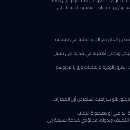
لوقت آثار هذه العوامل تمتد لتؤثر على طلاء
يعد تركيبها كخطوة أساسية للحفاظ على
لمظهر العام مع الجزء المثبت في مقدمة
لهيكل.وتكمن أهميته في قدرته على تقليل
 الطرق الوعرة بارتفاعات وزوايا مدروسة
تور نانو سيراميك نستعرض أبرز المميزات:
 الداخلي أو مقصورة الركاب.
ام التكييف وبدونه، قد تؤدي صدمة بسيطة إلى