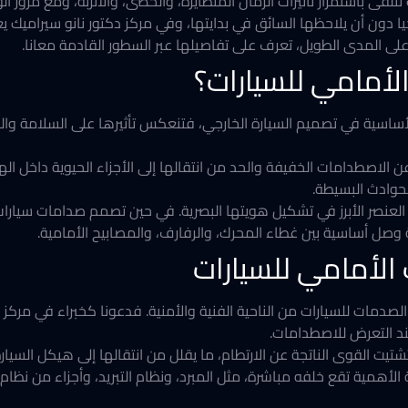
تلقى باستمرار تأثيرات الرمال المتطايرة، والحصى، والأتربة، ومع مرور ا
ا دون أن يلاحظها السائق في بدايتها، وفي مركز دكتور نانو سيراميك 
لى المدى الطويل، تعرف على تفاصيلها عبر السطور القادمة معانا.
لأمامي للسيارات؟
الأساسية في تصميم السيارة الخارجي، فتنعكس تأثيرها على السلامة وا
 الاصطدامات الخفيفة والحد من انتقالها إلى الأجزاء الحيوية داخل ا
لحوادث البسيطة.
 العنصر الأبرز في تشكيل هويتها البصرية. في حين تصمم صدامات سيارات
 وصل أساسية بين غطاء المحرك، والرفارف، والمصابيح الأمامية.
الأمامي للسيارات
دمات للسيارات من الناحية الفنية والأمنية. فدعونا كخبراء في مركز دك
د التعرض للاصطدامات.
 القوى الناتجة عن الارتطام، ما يقلل من انتقالها إلى هيكل السيارة
الأهمية تقع خلفه مباشرة، مثل المبرد، ونظام التبريد، وأجزاء من نظ