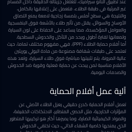
عند تطبيق النانو سيراميك، تتغلغل جزيئاته الدقيقة داخل المسام
غير المرئية في طبقة الطلاء، فتعمل على إغلاقها بالكامل،
والنتيجة هي سطح أملس بلمسة زجاجية لامعة يمنع التصاق
الأوساخ والسوائل، يقلل من تأثير طلاء بالأشعة فوق البنفسجية
والعوامل المؤكسدة، مما يساعد على الحفاظ على لون السيارة
ولمعانها لفترة أطول ويحد من التآكل والخدوش السطحية.
أما أفلام حماية الطلاء (PPF)، فهي مفهوم مختلف تماما، حيث
تعتمد على طبقات شفافة مصنوعة من مادة البولي يوريثين
عالية المرونة، يتم تثبيتها مباشرة فوق طلاء السيارة، وتعد هذه
الأفلام مناسبة لمن يبحث عن حماية فعلية وقوية ضد الخدوش
والصدمات اليومية.
آلية عمل أفلام الحماية
تعمل أفلام الحماية كدرع حقيقي يعزل الطلاء الأصلي عن
المؤثرات الخارجية، مثل الحصى المتطاير، الاحتكاكات الخفيفة،
والمواد الكيميائية الضارة، وما يميزها أكثر هو تركيبها المتطور
الذي يمنحها خاصية الشفاء الذاتي، حيث تختفي الخدوش