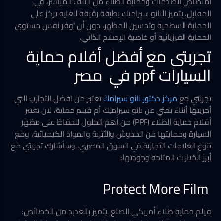
امتصاص الصدمات وحماية الطلاء من التلف المباشر، في
المقابل، يتميز النانو سيراميك بطبقة رقيقة للغاية تركز على
الحماية السطحية وتحسين المظهر، دون أن توفر نفس مستوى
الحماية الفيزيائية أو خاصية الإصلاح الذاتي.
تجربتى مع أفضل أفلام حماية
السيارات ppf في مصر
تجربتي مع
مركز دكتور نانو سيرامك
تعتبر من افضل التجارب التي
أجريتها أثناء بحثي عن نانو سيراميك أم فيلم حماية، لان تعتبر
أفلام حماية الطلاء (PPF) من أهم الحلول للحفاظ على مظهر
السيارة وحمايتها من الخدوش والأتربة والمواد الكيميائية، ومع
تنوع العلامات التجارية في السوق المصري، وسأشارك تجربتي مع
أبرز الخيارات المتاحة وجودتها:
Protect More Film
فيلم حماية طلاء أمريكي الصنع، يتميز بالعديد من الخصائص: