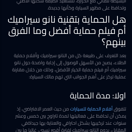
البسيطة تلقائي مع الحرارة، لتستعيد الطبقة شكلها الأصلي
وتحافظ على مظهر السيارة وكأنها جديدة.
هل الحماية بتقنية نانو سيراميك
أم فيلم حماية أفضل وما الفرق
بينهم؟
بعد التعرف على طبيعة كل من النانو سيراميك وأفلام حماية
الطلاء، يصبح من الأسهل الوصول إلى إجابة واضحة حول نانو
سيراميك أم فيلم حماية الخيار الأفضل، وذلك من خلال مقارنة
عملية تركز على أهم الجوانب التي تهم مالك السيارة:
اولا: مدة الحماية
تتفوق
أفلام الحماية للسيارات
من حيث العمر الافتراضي، إذ
يمكن أن تحافظ على فعاليتها لمدة تتراوح بين خمس وعشر
سنوات عند تركيبها بشكل احترافي والعناية بها جيداةفي
المقابل، يدوم النانو سيراميك لفترة أقصر نسبي، غالبا ما بين