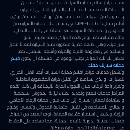
تقدم مراكز افلام حماية السيارات مجموعة متكاملة من
الخدمات المصممة للحفاظ على المظهر الخارجي للسيارة
وحمايتها من العوامل المختلفة. ومن أبرز هذه الخدمات تركيب
أفلام حماية الطلاء (PPF)، التي تساعد على حماية السيارة من
الخدوش والصدمات البسيطة مع الحفاظ على الطلاء الأصلي
بحالة ممتازة. كما توفر هذه المراكز خدمة تطبيق النانو
سيراميك، وهي طبقة حماية متطورة تمنح السيارة لمعانًا مميزًا
وتساعد على مقاومة الأتربة والمياه وأشعة الشمس، كما
تضمن لك تلك المراكز تجنب الوقوع في مشكلة أن يكون
فيلم
حماية سيارتك مقلد
.
وتشمل خدمات مراكز افلام حماية السيارات أيضًا العزل الحراري
للسيارات، والذي يساهم في تقليل حرارة المقصورة الداخلية
وتعزيز راحة الركاب خلال الأجواء الحارة. بالإضافة إلى ذلك، تقدم
المراكز خدمات تلميع وتجديد الطلاء لإزالة الخدوش السطحية
واستعادة لمعان السيارة، إلى جانب حلول حماية الزجاج الأمامي
والجانبي للمساعدة في تقليل احتمالية الخدوش وتحسين وضوح
الرؤية. ولضمان استمرار كفاءة الحماية، توفر العديد من المراكز
خدمات الصيانة الدورية لأفلام الحماية، مما يساعد على الحفاظ
على جودتها وأدائها لأطول فترة ممكنة.