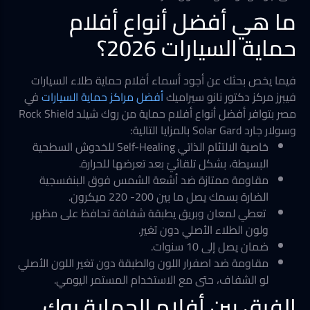
ما هي أفضل أنواع أفلام
حماية السيارات 2026؟
فيما يخص بحثك عن أجود أسماء أفلام حماية طلاء السيارات
فيبرز مركز دكتور نانو سيراميك
أفضل مراكز حماية السيارات
في
مصر بتوافر أفضل أنواع أفلام حماية من روك شيلد Rock Shield
وسولار جارد Solar Gard بالمزايا التالية:
خاصية الالتئام الذاتي Self-Healing للخدوش السطحية
البسيطة، بشكل تلقائيً بعد تعرضها للحرارة.
مقاومة ممتازة ضد أشعة الشمس فوق البنفسجية
الضارة بسمك يصل ما بين 200- 220 ميكرون.
تعطي لمعان وبريق يطبقة شفافة تحافظ على مظهر
ولون الطلاء الأصلي دون تغير.
ضمان يصل إلى 10 سنوات.
مقاومة ضد اصفرار اللون والطبقة دون تغير اللون الأصلي
لو الشفاف، حتى مع الاستخدام المستمر اليومي.
الفرق بين أفلام الحماية روك