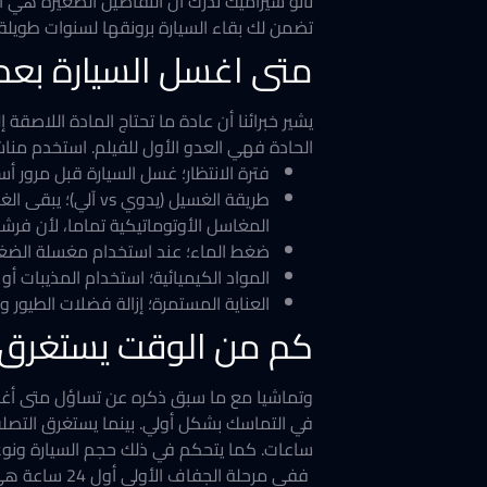
نانو سيراميك ندرك أن التفاصيل الصغيرة هي ال
تضمن لك بقاء السيارة برونقها لسنوات طويلة.
متى اغسل السيارة بعد PPF؟ وكيف تؤثر على العمر الافتراضي للفيل
الحادة فهي العدو الأول للفيلم. استخدم مناش
فترة الانتظار؛ غسل السيارة قبل مرور أ
​طريقة الغسيل (ي
المغاسل الأوتوماتيكية تماما، لأن فر
​ضغط الماء؛ عند استخدام مغسلة الضغط العالي، من ا
​المواد الكيميائية؛ استخدام المذيبات أ
​العناية المستمرة؛ إزالة فضلات الطيو
كم من الوقت يستغرق تص
وتماشيا مع ما سبق ذكره عن تساؤل متى أغسل السيارة بعد PPF؟ فقد ​تحتاج طبقة الحماية الشفافة إلى 
ساعات. كما يتحكم في ذلك حجم السيارة ونوع 
ففي ​مرحلة 