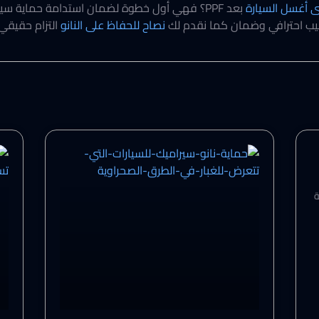
 أغسل السيارة
بعد PPF؟ فهي أول خطوة لضمان استدامة حماية سيا
كيب احترافي وضمان كما نقدم لك
نصاح للح​فاظ على النانو
التزام حقيقي
ة