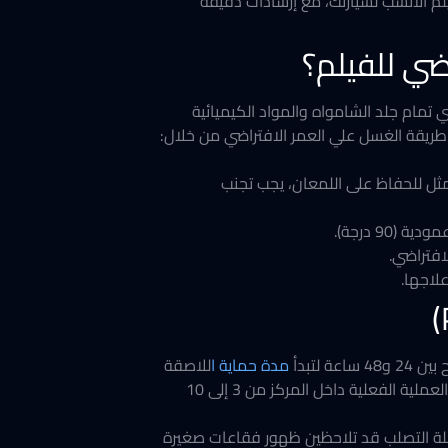
يلم الأنسب لسيارتك، مع إرشادات دقيقة
أول غسلة، وعندما يحين الوقت، انسي تمام جلد الشامواه والمواد الكيميائية
 طريقة الغسل علي العمر الافتراضي من خلال:
يار الأمثل للحفاظ على اللمعان، يجب تجنب
افتراضي.
لاجها.
مدة حماية ا
للاصقة
في التماسك بشكل أولي. بينما يستغرق التصلب الكامل والالتصاق التام بالجسم ما بين أسبوع إلى أسبوعين، تستغرق العملية الفعلية داخل المركز من 3 إلى 10
طح، في ​مرحلة التصلب قد تلاحظين ظهور فقاعات صغيرة