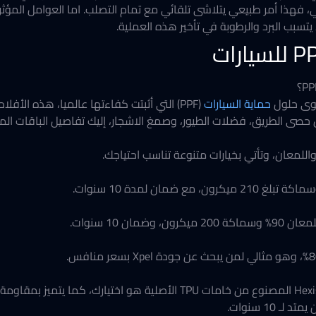
ي، فهذا أمر طبيعي يتلاشى تلقائي مع تمام التصلب. اما ​العوامل المؤث
يتسبب البرد والرطوبة في تأخير هذه العملية.
وى حلول
حماية السيارات
(PPF) التي أثبتت كفاءتها عالميا، هذه الأفل
ى الطريق، فضلات الطيور، وصمغ الاشجار، ​إليك تفاصيل الباقات المتا
ن 10 سنوات.