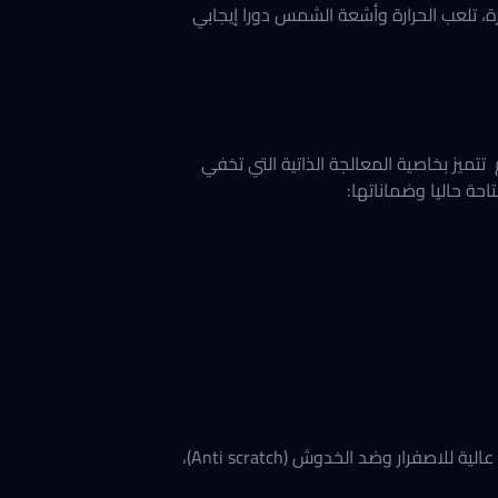
رة، تلعب الحرارة وأشعة الشمس دورا إيجابي
ام تتميز بخاصية المعالجة الذاتية التي تخفي
حة حاليا وضماناتها:
​إذا كنت تبحث عن الرونق الفرنسي، فإن فيلم Hexis المصنوع من خامات TPU الأصلية هو اختيارك، كما يتميز بمقاومة عالية للاصفرار وضد الخدوش (Anti scratch)،