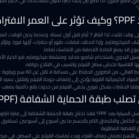
تي تصنع الفرق؛ لذا نضع بين يديك خبرة فنيين لمساعدتك في اختيار الف
”
م؟
يشير خبرائنا أن عادة ما تحتاج المادة اللاصقة إلى وقت لتثبت، لذا انتظر 7 أيام قبل 
ف الميكروفايبر، وإذا لاحظت فضلات طيور أو حشرات، أزلها فورا، وتؤثر
سبوع قد يمنع المادة اللاصقة من التماسك تماما.
دوي vs آلي)؛ يبقى الغسيل اليدوي باستخدام شامبو محايد ومنشفة ميكروفايبر هو الخ
شها القاسية تخدش سطح الفيلم وتتسبب في اقتلاع حوافه.
لضروري الحفاظ على مسافة لا تقل عن 60 سم وبزاوية عمودية (90 درجة).
و المواد الكيميائية القوية يؤدي إلى إضعاف جودة الفيلم وتقليل عمره ال
ر وبقايا الحشرات بشكل فوري يحمي الفيلم من حدوث بقع دائمية يصعب ع
لب طبقة الحماية الشفافة (PPF)
فترة تتراوح بين 24 و48 ساعة لتبدأ
التغطية المطلوبة.
الجفاف الأولي أول 24 ساعة هي الأهم لضمان جفاف الغراء وبدء تماسك الفيلم على الس