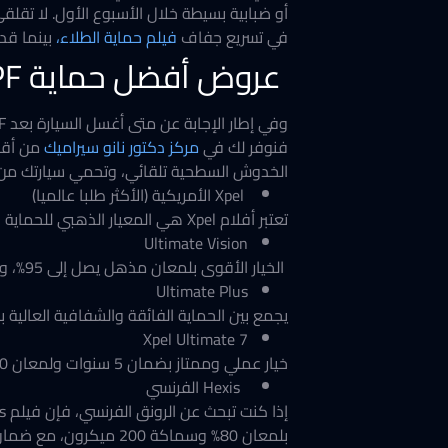
أو ضبابية بسيطة خلال الأسبوع الأول. لا تقلق
في تسريع جفاف
فيلم حماية الطلاء،
بينما قد 
عروض أفضل حماية PPF للسيارات
وفي إطار الإجابة عن متى أغسل السيارة بعد PPF؟
ف​نوفر لك في
مركز دكتور نانو سيراميك
من أق
الخدوش السطحية تلقائي، وتحمي سيارتك من حص
​ Xpel الأمريكية (الأكثر طلبا عالميا)
​تعتبر أفلام Xpel هي المعيار الذهبي للحماية واللمعان، وتأتي بخيارات متنوعة تناسب احتياجك.
​Ultimate Vision
الخيار الأقوى بلمعان مذهل يصل إلى 95%، وسماكة تبلغ 210 ميكرون، مع ضمان لمدة 10 سنوات.
​Ultimate Plus
يجمع بين الحماية الفائقة والشفافية العالية بلمعان 90% وسماكة 200 ميكرون، وضما
​Xpel Ultimate 7
خيار عملي وممتاز بضمان 5 سنوات ولمعان 80%، وهو مثالي لمن يبحث عن جودة Xpel بسعر منافس.
​ Hexis الفرنسي
بلمعان 80% وسماكة 200 ميكرون، مع ضمان يمتد لـ 10 سنوات.