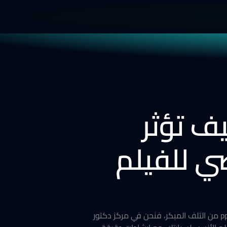
رة بعد PPF؟ وكيف تؤثر
ي للفيلم
يسأل الكثيرون عن متى أغسل السيارة بعد PPF؟ حيث يأتى هذا السؤال كمفتاح لكيفية الحفاظ على أفلام الحماية ppf من التلف المبكر، فنحن في مركز دكتور