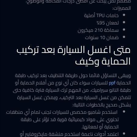
مصمم لمن يبحث عن أقصى درجات الفخامة والوضوح،
المميزات:
خامات TPU أصلية
لمعان 95%
سماكة 210 ميكرون
ضمان 10 سنوات
متى اغسل السيارة بعد تركيب
الحماية وكيف
ويبقى التساؤل قائما حول طريقة التنظيف بعد تركيب طبقة
الحماية
ppf
للسيارات سواء كان أي نوع من أفلام الحماية أو
طبقة النانو سيراميك، من المهم ترك السيارة فترة كافية حتى
تتمكن من غسل السيارة بعد التركيب، ويمكن غسل السيارة
بشكل صحيح بالخطوات التالية:
استخدم شامبو مخصص للسيارات تجنب تمام أي منظفات
تحتوي على مواد كيميائية قوية قد تؤثر على طبقة
الحماية أو لمعانها.
اعتمد أدوات ناعمة استخدم منشفة مايكروفايبر أو