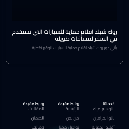
روك شيلد افلام حماية للسيارات التي تستخدم
في السفر لمسافات طويلة
يأتي دور روك شيلد افلام حماية للسيارات لتوفير تغطية
خدماتنا
روابط مفيدة
روابط مفيدة
نانو سيراميك
الرئيسية
المقالات
نانو الجرافين
من نحن
الضمان
أفلام الحماية
تواصل معنا
وظائف