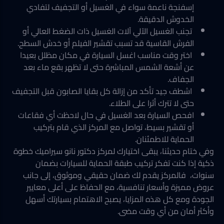
إسفنجة ناعمة سواء في الغسيل أو التجفيف لتفادي
الخدوش الدقيقة.
تجنب الغسيل الآلي آلات الغسيل ذات الضغط العالي أو
الفرش القاسية قد تسبب تقشير الفيلم أو خدش السطح.
اختر وقت مناسب اغسل السيارة في مكان مظلل بعيدا
عن أشعة الشمس المباشرة حتى لا تظهر بقع ماء بعد
الجفاف.
اشطف جيد تأكد من إزالة كل بقايا الصابون قبل التجفيف
حتى لا تترك أثرا على الطلاء.
افحص السيارة بعد الغسيل في حال لاحظت أي فقاعات
أو تقشير بسيط، تواصل مع المركز الذي قام بتركيب
الحماية للاطمئنان.
وفي ختام حديثنا، يبقى اختيارك لمركز دكتور نانو سيراميك خطوة
ذكية إذا كنت تفكر تركيب طبقة الحماية للسيارات بضمان
سنوات، فالمركز يقدم لك ضمان حقيقي وموثوق، إلى جانب
عروض مميزة وأسعار تنافسية، مع الحفاظ على أعلى معايير
الجودة ومع كل هذه المزايا، يصبح الاهتمام بسيارتك أسهل
وأكثر أمان من أي وقت مضى.