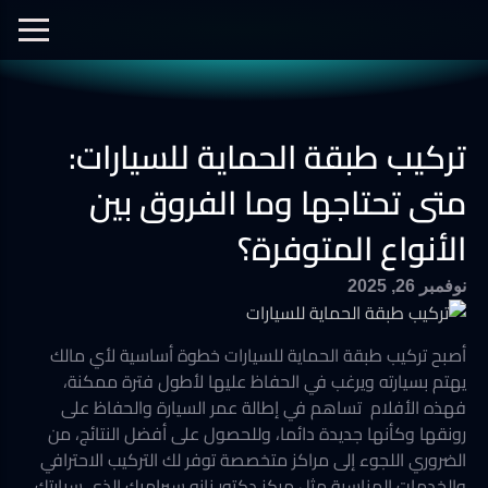
الفيديوهات
نانو سيراميك
نانو الجرافين
معرض الصور
تركيب طبقة الحماية للسيارات:
أفلام الحماية
العزل الحراري
متى تحتاجها وما الفروق بين
الأنواع المتوفرة؟
نوفمبر 26, 2025
أصبح تركيب طبقة الحماية للسيارات خطوة أساسية لأي مالك
يهتم بسيارته ويرغب في الحفاظ عليها لأطول فترة ممكنة،
فهذه الأفلام تساهم في إطالة عمر السيارة والحفاظ على
رونقها وكأنها جديدة دائما، وللحصول على أفضل النتائج، من
الضروري اللجوء إلى مراكز متخصصة توفر لك التركيب الاحترافي
والخدمات المناسبة مثل مركز دكتور نانو سيراميك الذي سيارتك