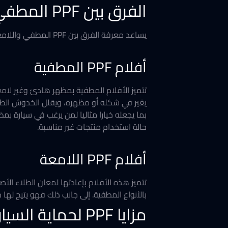
الفرق بين PPF المطفي واللامع
يساعد معرفة الفرق بين PPF المطفي واللامع في اختيار الأنسب لسيارتك، وذلك حيث أن لكل نوع خصائصه ومزاياه، كالتالي:
أفلام PPF المطفية
تتميز الأفلام المطفية بمظهر هادئ وغير لامع
يغير في شكله أو مظهره، ويقلل الخدوش الط
بما يجعله خيارا مثاليا لمن يرغب في سيارة ب
حالة استخدام منتجات غير مناسبة.
أفلام PPF اللامعة
تتميز هذه الأفلام بإعادتها لمعان الطلاء الأ
بالأنواع المطفية. إلى جانب ذلك فهو يتيح لها 
مزايا PPF لحماية السيارات