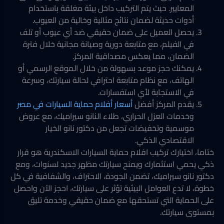
المعايير. حيث يتم التركيب داخل بيئة مغلقة باستخدام
أدوات حديثة لضمان نتائج مثالية وخالية من العيوب.
يحصل العميل على ضمان حقيقي ضد أي عيوب أو تلف
في الفيلم، مع متابعة دورية وصيانة مجانية خلال فترة
الضمان، مما يعكس مصداقية المركز.
يمكنك حجز موعد بسهولة من خلال الموقع الرسمي أو
الهاتف، مع نظام متابعة احترافي لحالة سيارتك، وسرعة
في الاستجابة لأي استفسارات.
يقدم المركز أفضل
أسعار أفلام حماية السيارات في مصر
وخدمات العزل الحراري، طلاء النانو سيراميك، مع عروض
موسمية وتخفيضات تجعل من دكتور نانو الخيار
الاقتصادي الذكي.
ختاما، اختيارك تركيب افلام حماية السيارات الاسكندرية هو قرار
ذكي يحمي استثمارك ويمنح سيارتك مظهر جديد لسنوات، ومع
دكتور نانو سيراميك، تضمن الجودة، الاحتراف، والشفافية في كل
خطوة، لا تدع العوامل البيئية تؤثر على سيارتك، احجز الآن واحصل
على الحماية التي تستحقها مع ضمان حقيقي وخدمة تليق
بمستوى سيارتك.