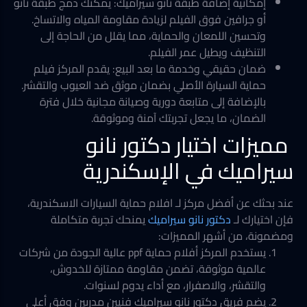
إمكانية إضافة طبقة نانو سيراميك: يمكنك دمج طبقة نانو
أو جرافين فوق الفيلم لزيادة مقاومة المياه والاتساخ.
وتحسين اللمعان والحماية، مما يقلل من الحاجة إلى
التنظيف ويطيل عمر الفيلم.
ضمان حقيقي وخدمة ما بعد البيع: يقدم المركز فيلم
حماية السيارة الأصلي بضمان موثق ضد العيوب والتقشر.
بالإضافة إلى متابعة دورية وصيانة مجانية خلال فترة
الضمان، ما يجعل تجربتك آمنة وموثوقة.
مميزات اختيار دكتور نانو
سيراميك في الإسكندرية
عند بحثك عن أفضل مركز لـ افلام حماية السيارات الاسكندرية،
فإن اختيارك لـ
دكتور نانو سيراميك
يمنحك تجربة متكاملة
ومضمونة، من أشهر المميزات:
يستخدم المركز أفلام حماية ppf عالية الجودة من شركات
عالمية موثوقة، تضمن مقاومة ممتازة للخدوش،
والتقشر، والاصفرار، مع أداء يدوم لسنوات.
يضم فريق دكتور نانو سيراميك فنيين مدربين وفق أعلى