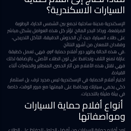
السيارات الاسكندرية؟
الإسكندرية مدينة ساحلية تجمع بين الشمس الحارة، الرطوبة
المرتفعة، ورذاذ البحر المالح. تؤثر كل هذه العوامل بشكل مباشر
على طلاء السيارة. حيث أن الخدوش الدقيقة، التآكل التدريجي،
وفقدان اللمعان من أشهر النتائج.
.في هذه الحالة يظهر دور أفلام حماية ppf، فهي تعمل كطبقة
عازلة تمنع التلف وتحافظ على لون الطلاء الأصلي. بالإضافة لذلك
فهي تقلل هذه الأفلام من آثار الحصى المتطاير والحشرات أثناء
القيادة.
اختيار أفلام الحماية في الإسكندرية ليس مجرد ترف. بل استثمار
ذكي يحمي سيارتك ويحافظ على قيمتها مع مرور الوقت، خاصة
في بيئة مليئة بالتحديات.
أنواع أفلام حماية السيارات
ومواصفاتها
تعد أفلام حماية السيارات من أفضل الحلول للحفاظ على الطلاء