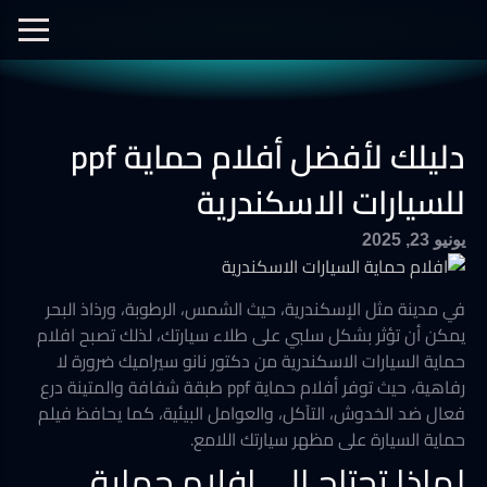
الفيديوهات
نانو سيراميك
نانو الجرافين
معرض الصور
دليلك لأفضل أفلام حماية ppf
أفلام الحماية
العزل الحراري
للسيارات الاسكندرية
يونيو 23, 2025
في مدينة مثل الإسكندرية، حيث الشمس، الرطوبة، ورذاذ البحر
يمكن أن تؤثر بشكل سلبي على طلاء سيارتك، لذلك تصبح افلام
حماية السيارات الاسكندرية من دكتور نانو سيراميك ضرورة لا
رفاهية، حيث توفر أفلام حماية ppf طبقة شفافة والمتينة درع
فعال ضد الخدوش، التآكل، والعوامل البيئية، كما يحافظ فيلم
حماية السيارة على مظهر سيارتك اللامع.
لماذا تحتاج إلى افلام حماية