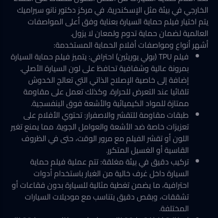
الخارجي في بيئة مثل الإسكندرية. في مركز دكتور نانو سيراميك
يتم اختيار فيلم حماية السيارة بعناية وفق أعلى المواصفات
العالمية لضمان حماية تدوم ولمعان لا يزول.
أشهر أنواع ومواصفات أفلام الحماية المستخدمة:
فيلم TPU (بولي يوريثين) احترافي: يتميز فيلم حماية السيارة
بمرونة عالية وشفافية تحافظ على لون السيارة الأصلي.
إضافة إلى خاصية الإصلاح الذاتي التي تعالج الخدوش
تلقائيا عند التعرض للحرارة. وكذلك تعمل على مقاومة
ممتازة للمواد الكيميائية والأشعة فوق البنفسجية.
طبقات مقاومة للتقشر والاصفرار: تحتوي الأفلام على
تعزيزات خاصة ضد الأشعة والعوامل الجوية. مما يمنع تغير
اللون أو تقشر الفيلم مع مرور الوقت، حتى في الظروف
القاسية أو الغسيل المتكرر.
تركيب دقيق في بيئة مغلقة: تتم عملية فيلم حماية
السيارة داخل غرف خالية من الغبار باستخدام أدوات
احترافية، ما يضمن تغطية مثالية للسيارة بدون فقاعات أو
تشققات، وبقص دقيق يتناسب مع موديلات السيارات
المختلفة.