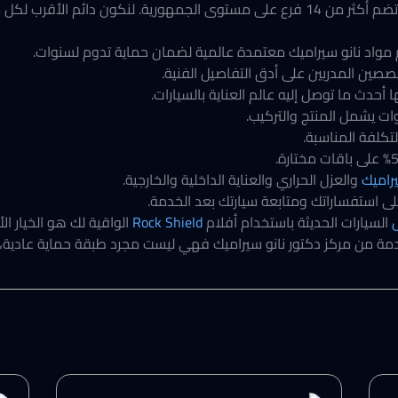
ومع مرور الوقت أصبحنا نمتلك شبكة واسعة تضم أكثر من 14 فرع على مستوى الجمهورية. 
واد نانو سيراميك معتمدة عالمية لضمان حماية تدوم لسنوات.
ين المدربين على أدق التفاصيل الفنية.
أحدث ما توصل إليه عالم العناية بالسيارات.
 يشمل المنتج والتركيب.
لتكلفة المناسبة.
يراميك
والعزل الحراري والعناية الداخلية والخارجية.
ى استفساراتك ومتابعة سيارتك بعد الخدمة.
السيارات الحديثة باستخدام أفلام
Rock Shield
الواقية لك هو الخيار ال
ء وفعالية، وأفلام Rock Shield المقدمة من مركز دكتور نانو سيراميك فهي ليست مجرد طبقة ح