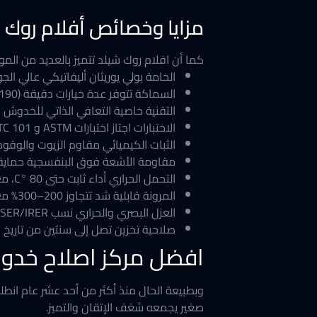
مزايا وخصائص أفلام روك 
كما أن افلام روك شيلد تتميز بالعديد من المو
الخامة بولي يوريثان أليفاتيكي عالي الج
السماكة تتوفر عدة خيارات دقيقة (190 – 244 ميكرون)
التقنية خاصية التعافي الذاتي للخدوش با
الاختبارات اجتاز اختبارات ASTM و STC 101 بمعايير لامع ≥ 90 GU بعد 4500 kJ xenon.
الثبات الكيميائي مقاوم الزيوت والوقود 
مقاومة الأشعة فوق البنفسجية حماية بنسبة 99%، مع ثبات ل
التحمل الحراري أداء ثابت حتى 80 °C، مع قوة التصاق ≥ 3.5 N/cm.
المرونة قابلية شد تتجاوز 200–300% مع انكماش أقل من 1%
العزل البصري والحراري نسب TSER/IRER تصل إلى أكثر من 90%.
صلاحية تخزين تصل إلى سنتين من تاريخ ا
افضل مركز اصلاح خدو
وبطبيعة الحال منذ أكثر من أحد عشر عام انطلق
صغير يجمعه شغف الإتقان والتميز.