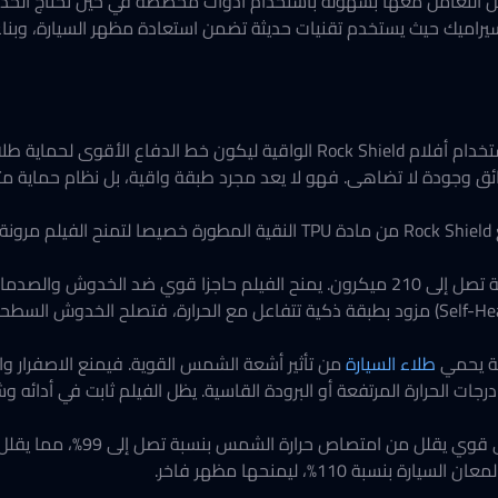
لتعامل معها بسهولة باستخدام أدوات مخصصة في حين تحتاج الخدوش
و سيراميك حيث يستخدم تقنيات حديثة تضمن استعادة مظهر السيارة، وبن
باستخدام أفلام Rock Shield الواقية ليكون خط الدفاع الأ
فائق وجودة لا تضاهى. فهو لا يعد مجرد طبقة واقية، بل نظام حماية م
خامة عالية النقاء بتقنية متقدمة يصنع Rock Shield من مادة TPU النقية الم
ة عن الحصى والأجسام الصلبة.
خاصية المعالجة الذاتية للخدوش (Self-Healing) مزود بطبقة ذكية تتفاعل مع الحرارة، ف
ة يحمي
طلاء السيارة
من تأثير أشعة الشمس القوية. فيمنع الاصفرار وال
ات الحرارة المرتفعة أو البرودة القاسية. يظل الفيلم ثابت في أدائه 
حرارة الشمس بنسبة تصل إلى 99%، مما يقلل سخونة السيارة ويحمي مكوناتها الداخلية.