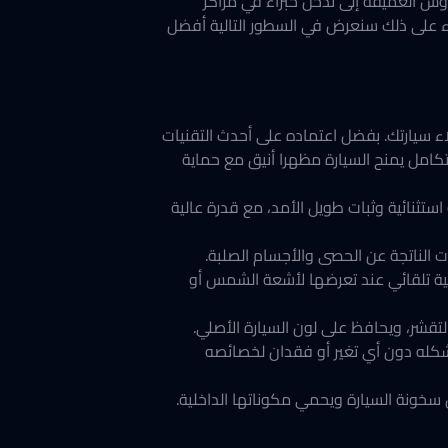
 العميقة إلى تدخل خبراء في مراكز
اء على ذلك سنعرض في السطور التالية أفضل
قوى لحماية طلاء سيارتك. بفضل اعتماده على أحدث التقنيات
تكامل يمنح السيارة مظهرا أنيق مع حماية
طورة خصيصا لتمنح الفيلم مرونة استثنائية وثبات طويل الأمد، مع قدرة عالية
تصلح الخدوش السطحية تلقائي عند تعرضها لأشعة الشمس أو
تقشر، ويحافظ على لون السيارة الأصلي.
وشكله دون أي تغير أو فقدان لخصائصه