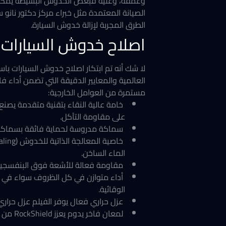
وعمقه، وعليه فبعض الخدوش البسيطة يمكن ا
الصيانة المعتمدة مثل خبراء مركز دكتور نان
الطرق المجربة لإزالة خدوش السيارة.
اصلاح خدوش السيارات
لا شك أنه تم ابتكار اصلاح خدوش السيارات
العالمية والمعايير الدقيقة التي تضمن أداء 
مستمرة من العوامل الخارجية:
على مقاومة التآكل.
سماكة مدروسة لحماية فائقة بسماكة تصل إلى 210 ميكرون. يمنح الفيلم حاجزا قوي ضد الخدوش والصدمات الناتج
الماء الساخن.
مقاومة فعالة للأشعة فوق البنفسجي
أداء متوازن في كل الظروف سواء في درج
الوقائية.
عزل حراري فعال يوفر الفيلم عزل حراري قوي يقلل من امتصاص 
لمعان فاخر يدوم يعزز RockShield من لمعان السيارة بنسبة 110%، ليمنحها مظهر فاخر.