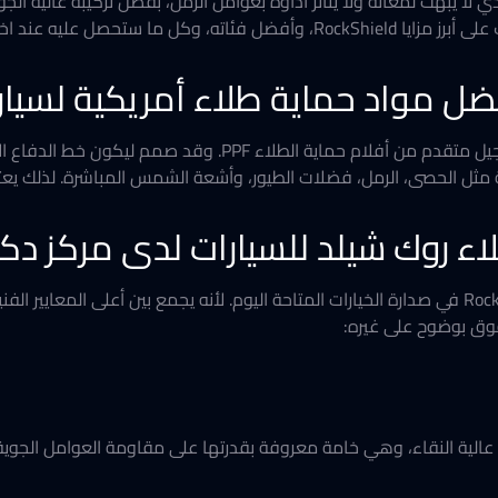
ذي لا يبهت لمعانه ولا يتأثر أداؤه بعوامل الزمن، بفضل تركيبة عالية الج
وخلال هذا العرض سنأخذكم في جولة للتعرف على أبرز مزايا RockShield، وأفضل ف
فضل مواد حماية طلاء أمريكية لسيار
اسية مثل الحصى، الرمل، فضلات الطيور، وأشعة الشمس المباشرة. لذلك ي
اء روك شيلد للسيارات لدى مركز دكت
RockShield في صدارة الخيارات المتاحة اليوم. لأنه يجمع بين أعلى المعاي
فوق بوضوح على غيره:
RockShi من مادة TPU الأليفاتية عالية النقاء، وهي خامة معروفة بقدرتها على مقاومة الع