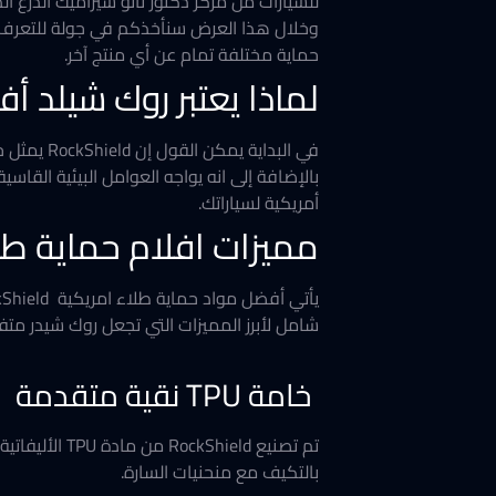
للسيارات من مركز دكتور نانو سيراميك الدرع ال
حماية مختلفة تمام عن أي منتج آخر.
لماذا يعتبر روك شيلد أ
في البداية يمكن القول إن RockShield يمثل جيل متقدم من أفلام حماية الطلاء PPF. وقد صمم ليكون خط الدفاع الأول عن الهيكل الخارجي للسيارة.
بالإضافة إلى انه يواجه العوامل البيئية الق
أمريكية لسياراتك.
مميزات افلام حماية طل
يأتي أفضل مواد حماية طلاء امريكية
شامل لأبرز المميزات التي تجعل روك شيدر مت
خامة TPU نقية متقدمة
تم تصنيع eld
بالتكيف مع منحنيات السارة.