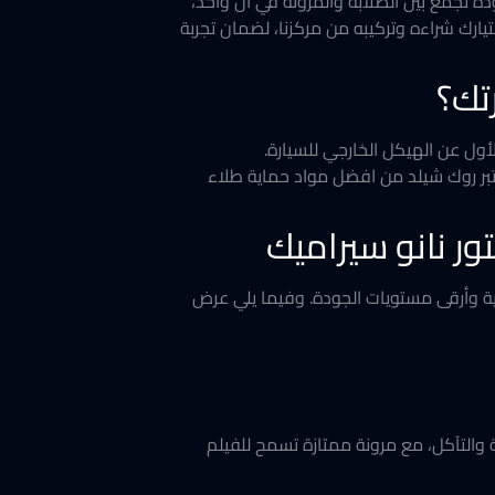
ودة تجمع بين الصلابة والمرونة في آن واحد،
ئاته، وكل ما ستحصل عليه عند اختيارك شراءه وتركيبه من مركزنا، لضمان تجربة
تك؟
عتبر روك شيلد من افضل مواد حماية طلاء
ور نانو سيراميك
ير الفنية وأرقى مستويات الجودة. وفيما يلي عرض
وامل الجوية والتآكل، مع مرونة ممتازة تسمح للفيلم