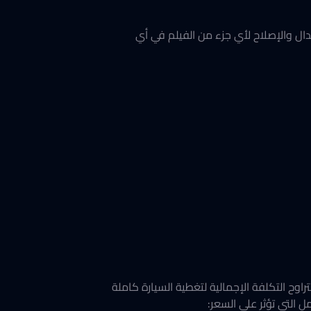
 والتقشر، مع إمكانية اختيار ضمان Premium الذي يغطي الاستبدال والإصلاح لأي جزء من الفيلم في أي
دام أفلام RockShield الأصلية المصنوعة من مادة TPU عالية الجودة. وتتراوح التكلفة الإجمالية لتغطية السيارة كاملة