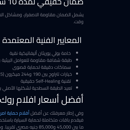
ضمان حقيقي لمدة 10 سنوات
وقت.
المعايير الفنية المعتمدة
خامة بولي يوريثان أليفاتيكية نقية
طبقة شفافة مقاومة للعوامل البيئية وا
سماكات دقيقة لحماية قصوى
خيارات تتراوح بين 190 و244 ميكرون (7.5–12.1 mil)، ما يوفر مرونة أو حماية إضافية حسب الاستخدام.
تقنية Self-Healing حقيقية
تعيد الطبقة السطحية لشكلها الأصلي ب
أفضل أسعار افلام روك
وفي إطار معرفتك عن أفضل
أفلام حماية امر
ما بين 45,000 و85,000 جنيه مصري تقريبا. وذلك وفق مستوى الحماية والفئة التي يختارها العميل. ومن أهم العوامل التي تؤثر علي السعر: