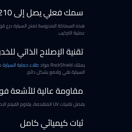
سمك فعلي يصل إلى 210 ميكرون
هذه السماكة المدروسة تمنح السيارة درع ق
عملية التركيب.
تقنية الإصلاح الذاتي للخ
يمتلك RockShield مواد
طلاء حماية السيارة
طب
السيارة نقي ولامع بشكل دائم.
مقاومة عالية للأشعة فو
بفضل تقنيات UV المتقدمة، يقاوم الفيلم الاصفرار والتقشر ويحمي الطلاء من تأثير الشمس القاسي، ليظل اللون الأصلي للسيارة ثابت لفترة طويلة جدا.
ثبات كيميائي كامل