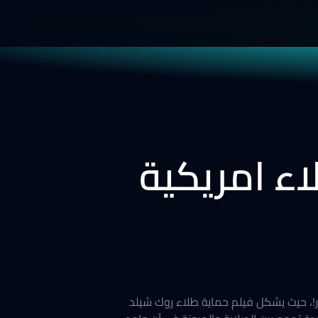
اء امريكية
ر!، حيث يشكل فيلم حماية طلاء روك شيلد